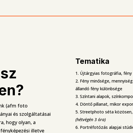
Tematika
tsz
Újtárgyias fotográfia, fén
Fény minősége, mennyisége,
ben?
állandó fény különbsége
Színtani alapok, színkompo
Döntő pillanat, mikor expon
nk (afm foto
Streetphoto séta közösen,
ányai és szolgáltatásai
(hétvégén 3 óra)
ra, hogy olyan, a
Portréfotózás alapjai stúdi
ényképezési illetve