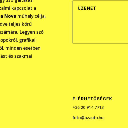
zalmi kapcsolat a
la Nova
műhely célja,
dve teljes körű
számára. Legyen szó
opokról, grafikai
ól, minden esetben
dást és szakmai
ELÉRHETŐSÉGEK
+36 20
914 7713
foto@azauto.hu