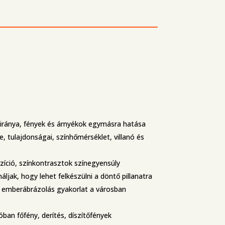
y iránya, fények és árnyékok egymásra hatása
 tulajdonságai, színhőmérséklet, villanó és
zíció, színkontrasztok színegyensúly
áljak, hogy lehet felkészülni a döntő pillanatra
 emberábrázolás gyakorlat a városban
óban főfény, derítés, díszítőfények