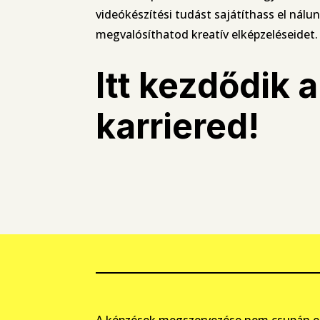
videókészítési tudást sajátíthass el nálun
megvalósíthatod kreatív elképzeléseidet.
Itt kezdődik a
karriered!
A képzések megszervezése nem csupán eg