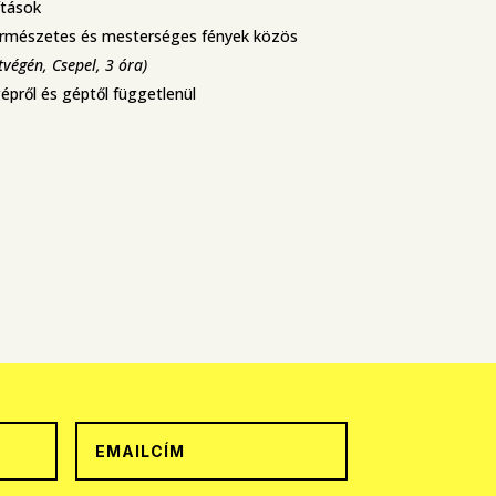
ítások
ermészetes és mesterséges fények közös
tvégén, Csepel, 3 óra)
pről és géptől függetlenül