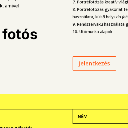
Portréfotózás kreatív világ
k, amivel
Portréfotózás gyakorlat t
használata, külső helyszín
(hé
Rendszervaku használata gé
fotós
Utómunka alapok
Jelentkezés
y szolgáltatás