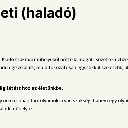
eti (haladó)
 Kiadó szakmai műhelyéből nőtte ki magát. Közel fél évtize
adó égisze alatt, majd fokozatosan egy sokkal szélesebb, a
dig látást hoz az életünkbe.
gy nem csupán tanfolyamokra van szükség, hanem egy olyan 
alódi műhelyre.