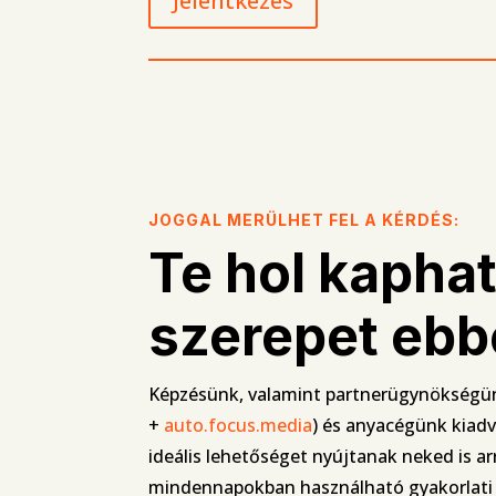
Jelentkezés
JOGGAL MERÜLHET FEL A KÉRDÉS:
Te hol kapha
szerepet eb
Képzésünk, valamint partnerügynökségü
+
auto.focus.media
) és anyacégünk kiadv
ideális lehetőséget nyújtanak neked is ar
mindennapokban használható gyakorlati f