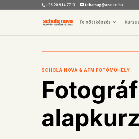
+36 20 914 7713
titkarsag@azauto.hu
Felnőttképzés
Kurzu
SCHOLA NOVA & AFM FOTÓMŰHELY
Fotográf
alapkurz