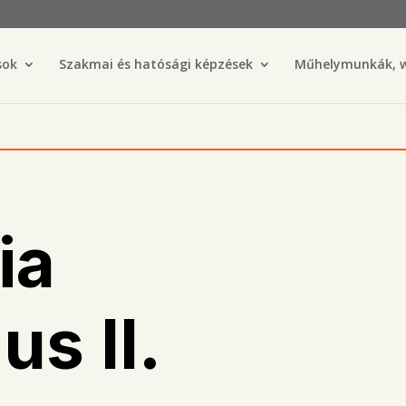
sok
Szakmai és hatósági képzések
Műhelymunkák, 
ia
us II.