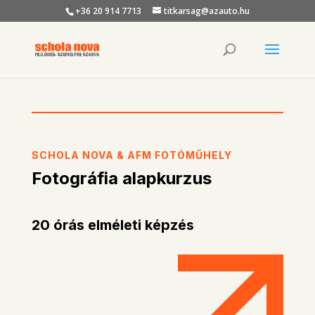
+36 20 914 7713
titkarsag@azauto.hu
SCHOLA NOVA & AFM FOTÓMŰHELY
Fotográfia alapkurzus
20 órás elméleti képzés