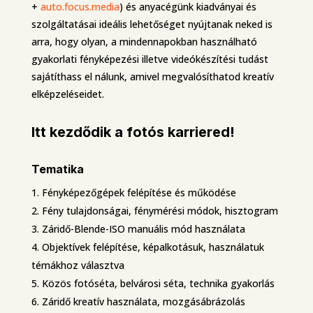
+
auto.focus.media
) és anyacégünk kiadványai és
szolgáltatásai ideális lehetőséget nyújtanak neked is
arra, hogy olyan, a mindennapokban használható
gyakorlati fényképezési illetve videókészítési tudást
sajátíthass el nálunk, amivel megvalósíthatod kreatív
elképzeléseidet.
Itt kezdődik a
fotós karriered!
Tematika
Fényképezőgépek felépítése és működése
Fény tulajdonságai, fénymérési módok, hisztogram
Záridő-Blende-ISO manuális mód használata
Objektívek felépítése, képalkotásuk, használatuk
témákhoz választva
Közös fotóséta, belvárosi séta, technika gyakorlás
Záridő kreatív használata, mozgásábrázolás