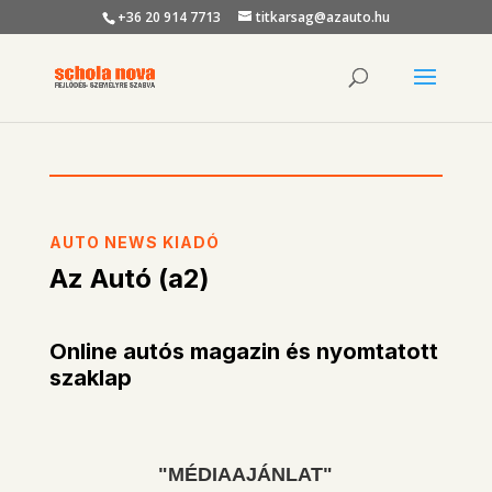
+36 20 914 7713
titkarsag@azauto.hu
AUTO NEWS KIADÓ
Az Autó (a2)
Online autós magazin és nyomtatott
szaklap
"MÉDIAAJÁNLAT"