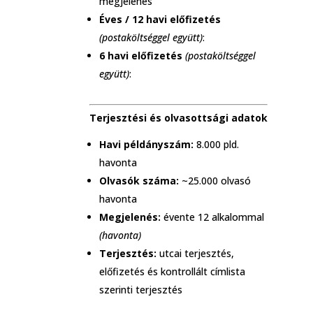
megjelenés
Éves / 12 havi előfizetés
(postaköltséggel együtt)
:
6 havi előfizetés
(postaköltséggel
együtt)
:
Terjesztési és olvasottsági adatok
Havi példányszám:
8.000 pld.
havonta
Olvasók száma:
~25.000 olvasó
havonta
Megjelenés:
évente 12 alkalommal
(havonta)
Terjesztés:
utcai terjesztés,
előfizetés és kontrollált címlista
szerinti terjesztés