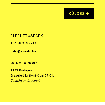
KÜLDÉS
ELÉRHETŐSÉGEK
+36 20
914 7713
foto@azauto.hu
SCHOLA NOVA
1142 Budapest
Erzsébet királyné útja 57-61.
(Alumíniumárugyár)