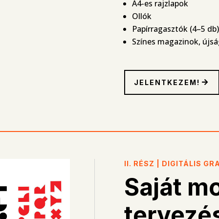
A4-es rajzlapok
Ollók
Papírragasztók (4–5 db)
Színes magazinok, újság
JELENTKEZEM!
II. RÉSZ | DIGITÁLIS GR
Saját m
tervezé