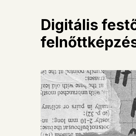
Digitális fes
felnőttképzé