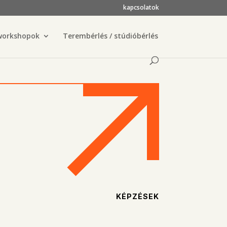
kapcsolatok
workshopok
Terembérlés / stúdióbérlés
KÉPZÉSEK