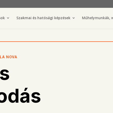
sok
Szakmai és hatósági képzések
Műhelymunkák, 
OLA NOVA
is
odás