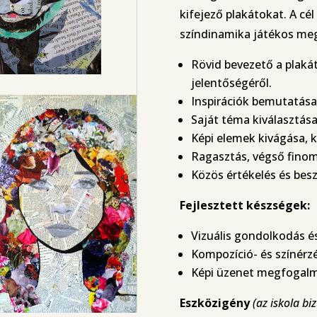
kifejező plakátokat. A cél
színdinamika játékos meg
Rövid bevezető a plaká
jelentőségéről.
Inspirációk bemutatása
Saját téma kiválasztása
Képi elemek kivágása, k
Ragasztás, végső finom
Közös értékelés és bes
Fejlesztett készségek:
Vizuális gondolkodás é
Kompozíció- és színérz
Képi üzenet megfogalm
Eszközigény
(az iskola biz