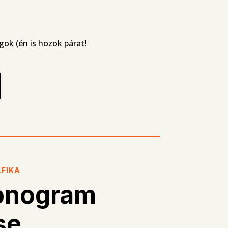
ok (én is hozok párat!
AFIKA
onogram
se