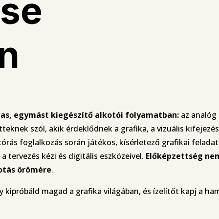
ése
an
lmas, egymást kiegészítő alkotói folyamatban:
az analóg k
eknek szól, akik érdeklődnek a grafika, a vizuális kifejezés
ás foglalkozás során játékos, kísérletező grafikai feladato
tervezés kézi és digitális eszközeivel.
Előképzettség nem
kotás örömére
.
 kipróbáld magad a grafika világában, és ízelítőt kapj a h