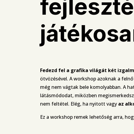
fejleszt
játékos
Fedezd fel a grafika világát két izga
ötvözésével. A workshop azoknak a felnőtt
még nem vágtak bele komolyabban. A hatór
látásmódodat, miközben megismerkedsz a 
nem feltétel. Elég, ha nyitott vagy
az al
Ez a workshop remek lehetőség arra, hogy