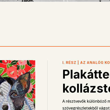
I. RÉSZ | AZ ANALÓG K
Plakátt
kollázs
A résztvevők különböző m
szövegrészletekből vágot