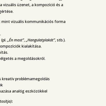
 a vizuális üzenet, a kompozíció és a
értése.
t mint vizuális kommunikációs forma
.
 (pl.
„Én most”
,
„Hangulatplakát”
, stb.).
ompozíciók kialakítása.
ítás.
zélgetés a megoldásokról.
s kreatív problémamegoldás
ék
azása analóg eszközökkel
tosítja)
: