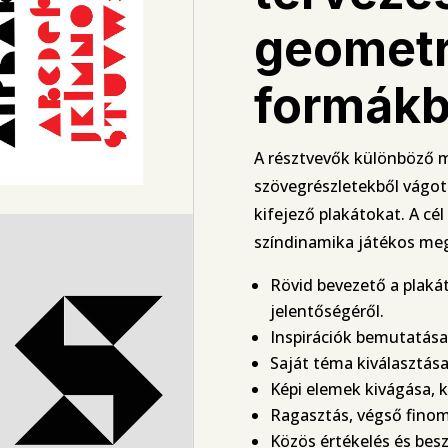
geometr
formákb
A résztvevők különböző m
szövegrészletekből vágot
kifejező plakátokat. A cél
színdinamika játékos meg
Rövid bevezető a plaká
jelentőségéről.
Inspirációk bemutatása
Saját téma kiválasztása
Képi elemek kivágása, k
Ragasztás, végső finom
Közös értékelés és bes