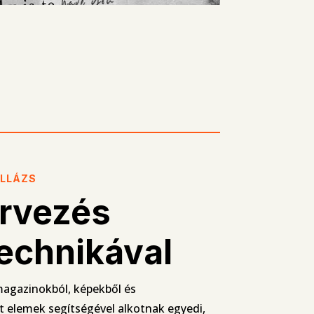
OLLÁZS
ervezés
technikával
agazinokból, képekből és
t elemek segítségével alkotnak egyedi,