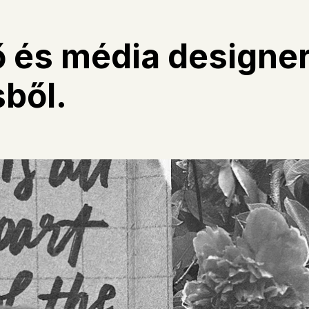
tő és média designe
sből
.