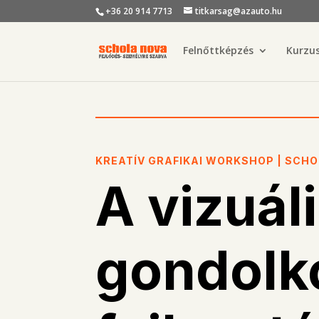
+36 20 914 7713
titkarsag@azauto.hu
Felnőttképzés
Kurzu
KREATÍV GRAFIKAI WORKSHOP | SCH
A vizuál
gondolk