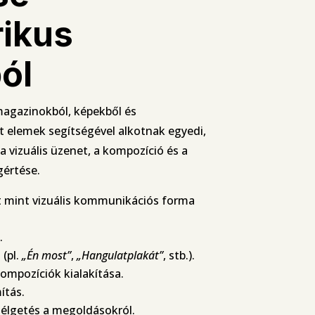
ikus
ól
agazinokból, képekből és
t elemek segítségével alkotnak egyedi,
 a vizuális üzenet, a kompozíció és a
értése.
t mint vizuális kommunikációs forma
.
 (pl.
„Én most”
,
„Hangulatplakát”
, stb.).
ompozíciók kialakítása.
ítás.
zélgetés a megoldásokról.