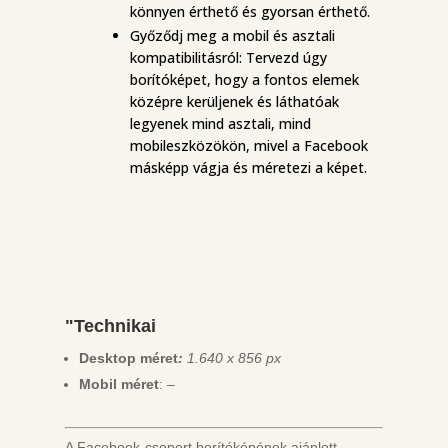
könnyen érthető és gyorsan érthető.
Győződj meg a mobil és asztali
kompatibilitásról: Tervezd úgy
borítóképet, hogy a fontos elemek
középre kerüljenek és láthatóak
legyenek mind asztali, mind
mobileszközökön, mivel a Facebook
másképp vágja és méretezi a képet.
"Technikai
Desktop méret
:
1.640 x 856 px
Mobil méret
: –
A Facebook-csoport borítóképének ajánlott