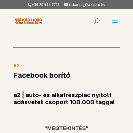
+36 20 914 7713
titkarsag@azauto.hu
A2
Facebook borító
a2 | autó- és alkatrészpiac nyitott
adásvételi csoport 100.000 taggal
"MEGTEKINTÉS"