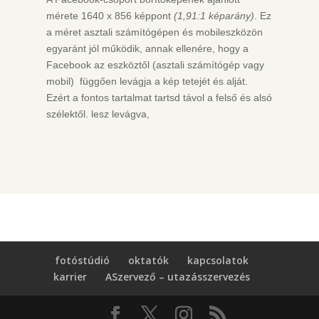
mérete 1640 x 856 képpont
(1,91:1 képarány)
. Ez
a méret asztali számítógépen és mobileszközön
egyaránt jól működik, annak ellenére, hogy a
Facebook az eszköztől (asztali számítógép vagy
mobil) függően levágja a kép tetejét és alját.
Ezért a fontos tartalmat tartsd távol a felső és alsó
szélektől. lesz levágva,
fotóstúdió
oktatók
kapcsolatok
karrier
ASzervező – utazásszervezés