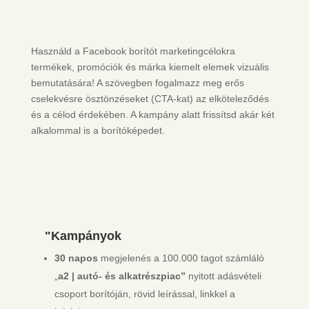
Használd a Facebook borítót marketingcélokra
termékek, promóciók és márka kiemelt elemek vizuális
bemutatására! A szövegben fogalmazz meg erős
cselekvésre ösztönzéseket (CTA-kat) az elköteleződés
és a célod érdekében. A kampány alatt frissítsd akár két
alkalommal is a borítóképedet.
"Kampányok
30 napos
megjelenés a 100.000 tagot számláló
„
a2 | autó- és alkatrészpiac”
nyitott adásvételi
csoport borítóján, rövid leírással, linkkel a