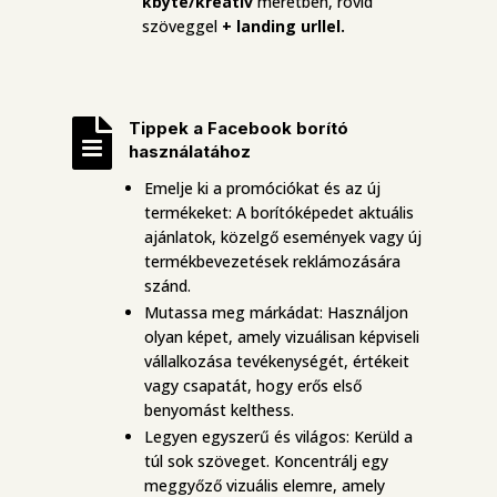
kbyte/kreatív
méretben, rövid
szöveggel
+ landing urllel.

Tippek a Facebook borító
használatához
Emelje ki a promóciókat és az új
termékeket: A borítóképedet aktuális
ajánlatok, közelgő események vagy új
termékbevezetések reklámozására
szánd.
Mutassa meg márkádat: Használjon
olyan képet, amely vizuálisan képviseli
vállalkozása tevékenységét, értékeit
vagy csapatát, hogy erős első
benyomást kelthess.
Legyen egyszerű és világos: Kerüld a
túl sok szöveget. Koncentrálj egy
meggyőző vizuális elemre, amely