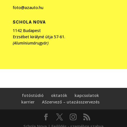
foto@azauto.hu
SCHOLA NOVA
1142 Budapest
Erzsébet királyné útja 57-61.
(Alumíniumárugyár)
fotóstúdió
oktatók
kapcsolatok
karrier
ASzervező – utazásszervezés
Schola Nova | Fejlődés - személyre szabva