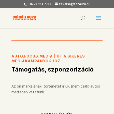
+36 20 914 7713
titkarsag@azauto.hu
AUTO.FOCUS.MEDIA | ÚT A SIKERES
MÉDIAKAMPÁNYOKHOZ
Támogatás, szponzorizáció
Az ön márkájának történetét írjuk. (nem csak) autós
médiában vezetünk