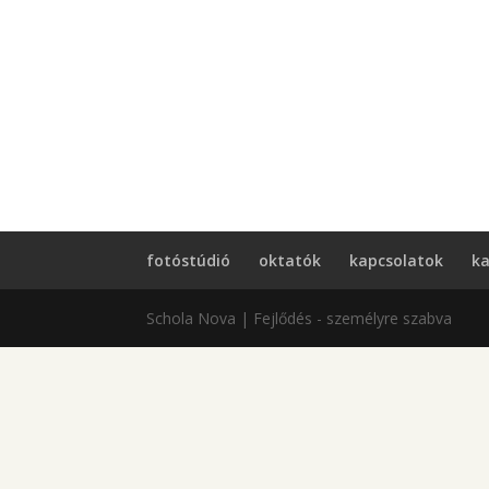
fotóstúdió
oktatók
kapcsolatok
ka
Schola Nova | Fejlődés - személyre szabva