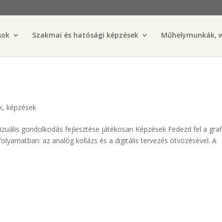
sok
Szakmai és hatósági képzések
Műhelymunkák, 
k
,
képzések
vizuális gondolkodás fejlesztése játékosan Képzések Fedezd fel a graf
folyamatban: az analóg kollázs és a digitális tervezés ötvözésével. A