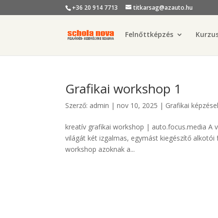
+36 20 914 7713
titkarsag@azauto.hu
Felnőttképzés
Kurzu
Grafikai workshop 1
Szerző:
admin
|
nov 10, 2025
|
Grafikai képzése
kreatív grafikai workshop | auto.focus.media A 
világát két izgalmas, egymást kiegészítő alkotói 
workshop azoknak a...