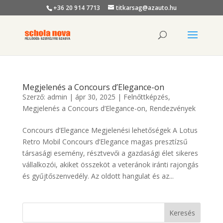
+36 20 914 7713
titkarsag@azauto.hu
Megjelenés a Concours d’Elegance-on
Szerző:
admin
|
ápr 30, 2025
|
Felnőttképzés
,
Megjelenés a Concours d’Elegance-on
,
Rendezvények
Concours d’Elegance Megjelenési lehetőségek A Lotus
Retro Mobil Concours d’Elegance magas presztízsű
társasági esemény, résztvevői a gazdasági élet sikeres
vállalkozói, akiket összeköt a veteránok iránti rajongás
és gyűjtőszenvedély. Az oldott hangulat és az...
Keresés