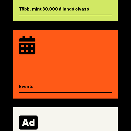
Több, mint 30.000 állandó olvasó

Events
