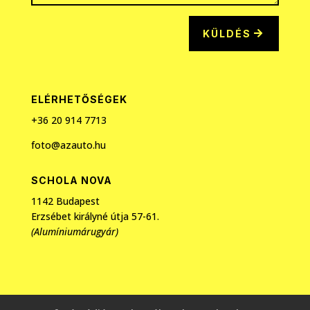
KÜLDÉS
ELÉRHETŐSÉGEK
+36 20
914 7713
foto@azauto.hu
SCHOLA NOVA
1142 Budapest
Erzsébet királyné útja 57-61.
(Alumíniumárugyár)