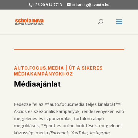
+36 20 914 7713
titkarsag@azauto.hu
AUTO.FOCUS.MEDIA | ÚT A SIKERES
MÉDIAKAMPÁNYOKHOZ
Médiaajánlat
Fedezze fel az **auto.focus.media teljes kínálatát**!
Akciós és szezonális kampányok, rendezvényeken való
megjelenés és szponzorálás, tartalom alapú
megoldások, **print és online hirdetések, megjelenés
közösségi média
(Facebook, YouTube, Instagram,