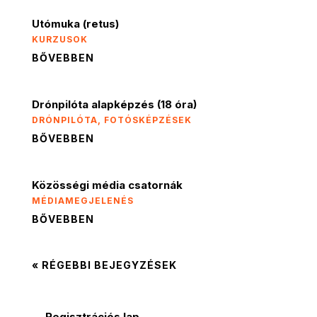
Utómuka (retus)
KURZUSOK
BŐVEBBEN
Drónpilóta alapképzés (18 óra)
DRÓNPILÓTA
,
FOTÓSKÉPZÉSEK
BŐVEBBEN
Közösségi média csatornák
MÉDIAMEGJELENÉS
BŐVEBBEN
« RÉGEBBI BEJEGYZÉSEK
Regisztrációs lap